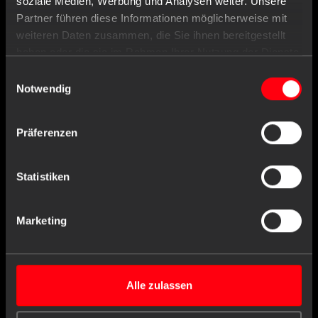
Lexicon Navigation
soziale Medien, Werbung und Analysen weiter. Unsere
Partner führen diese Informationen möglicherweise mit
weiteren Daten zusammen, die Sie ihnen bereitgestellt
haben oder die sie im Rahmen Ihrer Nutzung der Dienste
gesammelt haben.
Einwilligungsauswahl
EN 455-3
Notwendig
EN 455
-3 specifies requirements for the
evaluation of the biological safety of disposable
Präferenzen
medical gloves. It also specifies requirements for
labelling and information.
Statistiken
Marketing
AMPRI CONTACT
AMPri Handelsgesellschaft mbH
Benzstraße 16
Alle zulassen
21423 Winsen/Luhe