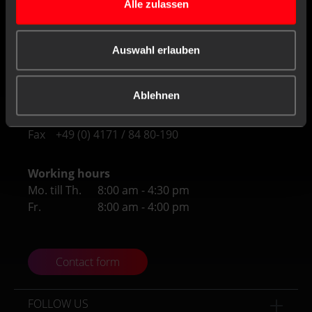
Alle zulassen
AMPri Handelsgesellschaft mbH
Benzstraße 16
Auswahl erlauben
21423 Winsen/Luhe
Germany
Ablehnen
Tel
+49 (0) 4171 / 84 80-0
Fax
+49 (0) 4171 / 84 80-190
Working hours
Mo. till Th.
8:00 am - 4:30 pm
Fr.
8:00 am - 4:00 pm
Contact form
FOLLOW US