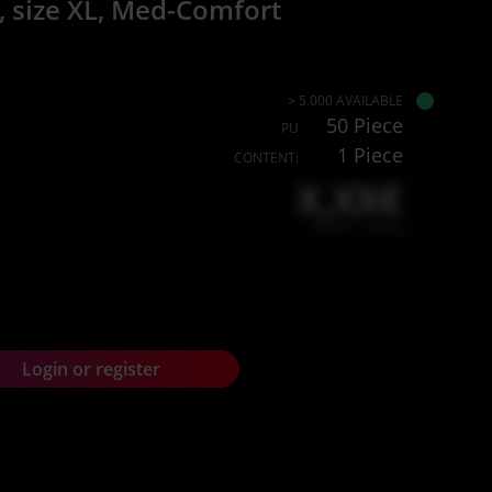
, size XL, Med-Comfort
> 5.000 AVAILABLE
50 Piece
PU
1 Piece
CONTENT:
X,XX€
X,XX € * / Stück
Login or register