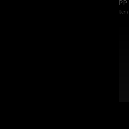
PP 
Item