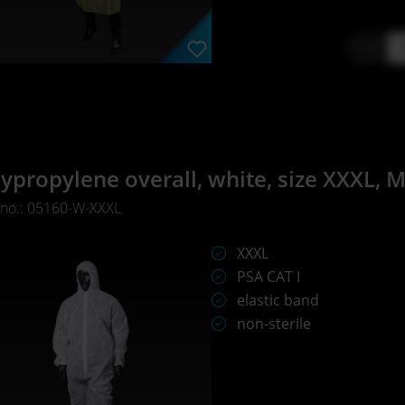
-
ypropylene overall, white, size XXXL,
 no.: 05160-W-XXXL
XXXL
PSA CAT I
elastic band
non-sterile