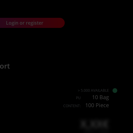
Login or register
ort
> 5.000 AVAILABLE
10 Bag
PU
100 Piece
CONTENT:
X,XX€
X,XX € * / Stück