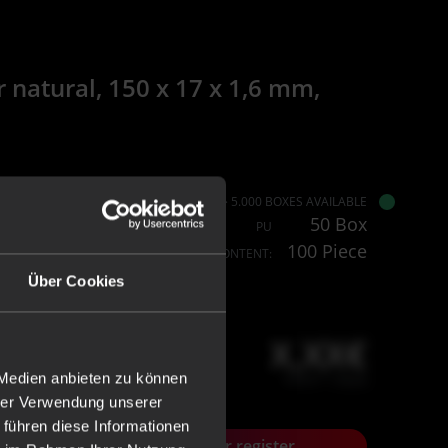
natural, 150 x 17 x 1,6 mm,
> 5.000 BOXES AVAILABLE
50 Box
PU
100 Piece
CONTENT:
Über Cookies
X,XX€
 Medien anbieten zu können
X,XX € * / Stück
hrer Verwendung unserer
 führen diese Informationen
+
Login or register