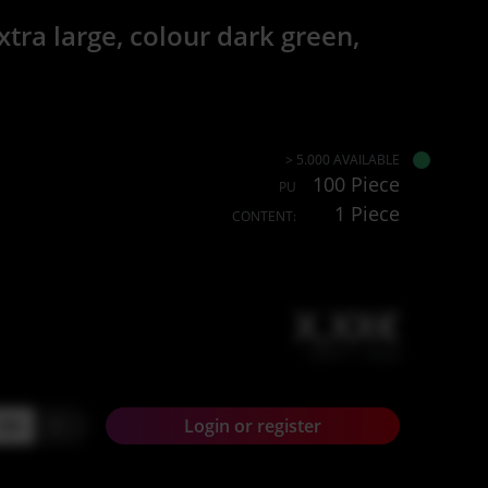
xtra large, colour dark green,
> 5.000 AVAILABLE
100 Piece
PU
1 Piece
CONTENT:
X,XX€
X,XX € * / Stück
+
Login or register