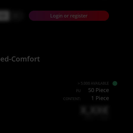
+
Login or register
 Med-Comfort
> 5.000 AVAILABLE
50 Piece
PU
1 Piece
CONTENT:
X,XX€
X,XX € * / Stück