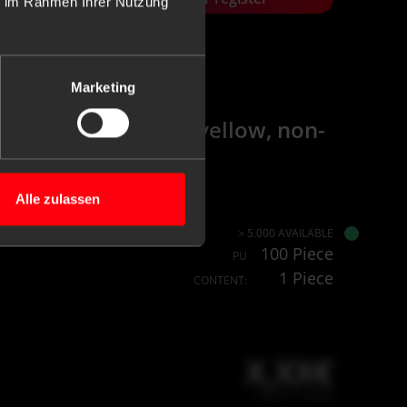
ie im Rahmen Ihrer Nutzung
Marketing
extra large, colour yellow, non-
Alle zulassen
> 5.000 AVAILABLE
100 Piece
PU
1 Piece
CONTENT:
X,XX€
X,XX € * / Stück