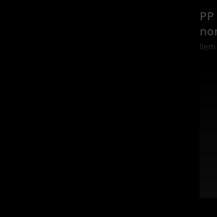
PP 
no
Item