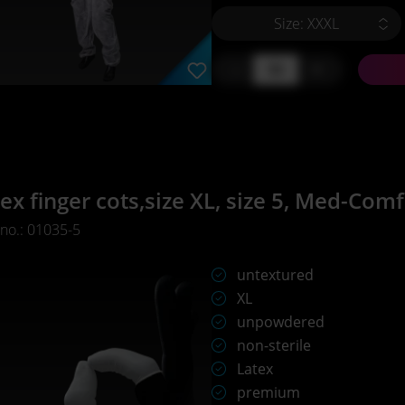
Size: XXXL
-
+
ex finger cots,size XL, size 5, Med-Comf
 no.: 01035-5
untextured
XL
unpowdered
non-sterile
Latex
premium