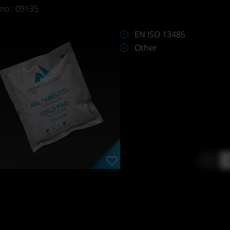
 no.: 09135
EN ISO 13485
Other
-