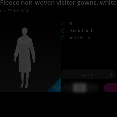
Fleece non-woven visitor gowns, white
 no.: 05010-W-XL
XL
elastic band
non-sterile
Size: XL
-
+