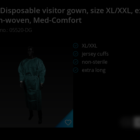
Disposable visitor gown, size XL/XXL, e
n-woven, Med-Comfort
 no.: 05520-DG
XL/XXL
jersey cuffs
non-sterile
extra long
-