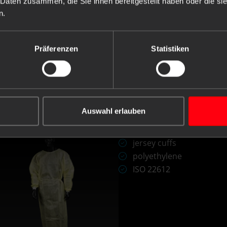
 Daten zusammen, die Sie ihnen bereitgestellt haben oder die s
n.
Präferenzen
Statistiken
Disposable visitor gown, size XL, XXXL, 
ven, Med-Comfort
 no.: 05561-Y
Auswahl erlauben
L/XL
jersey cuffs
polyethylene
ISO 22612