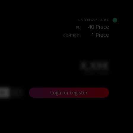
> 5.000 AVAILABLE
40 Piece
PU
1 Piece
CONTENT:
X,XX€
X,XX € * / Stück
+
Login or register