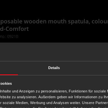
posable wooden mouth spatula, colour 
d-Comfort
 no.: 09210
non-sterile
Wood
Details
Cookies
nhalte und Anzeigen zu personalisieren, Funktionen für soziale
Website zu analysieren. Außerdem geben wir Informationen zu I
r soziale Medien, Werbung und Analysen weiter. Unsere Partner
-