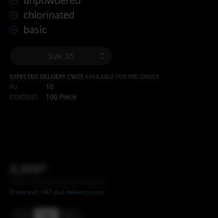
unpowdered
chlorinated
basic
Size: XS
EXPECTED DELIVERY CW33
AVAILABLE FOR PRE-ORDER
10
PU
100 Piece
CONTENT:
X,XX€*
Inhalt: XXX Stück (X,XX €* / X Stück)
Prices excl. VAT plus delivery costs
-
+