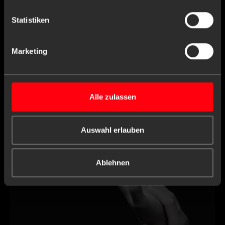
Item no. : 09054-3
Statistiken
Disposable glove dispenser, glove dispenser
holder, 389 x 226 x 82 mm, stainless steel
Marketing
Alle zulassen
Similar products
Auswahl erlauben
Ablehnen