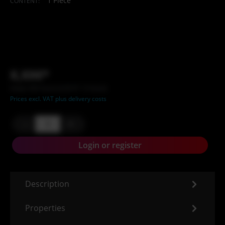
1 Piece
CONTENT:
X,XX€*
Inhalt: XXX Stück (X,XX €* / X Stück)
Prices excl. VAT plus delivery costs
-
+
Login or register
Description
Properties