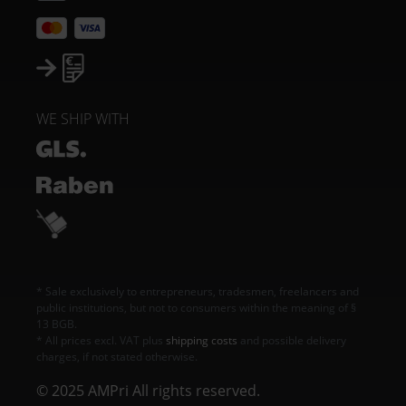
WE SHIP WITH
* Sale exclusively to entrepreneurs, tradesmen, freelancers and
public institutions, but not to consumers within the meaning of §
13 BGB.
* All prices excl. VAT plus
shipping costs
and possible delivery
charges, if not stated otherwise.
© 2025 AMPri All rights reserved.