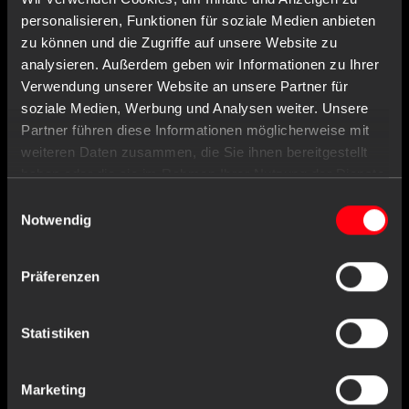
personalisieren, Funktionen für soziale Medien anbieten
zu können und die Zugriffe auf unsere Website zu
analysieren. Außerdem geben wir Informationen zu Ihrer
Verwendung unserer Website an unsere Partner für
soziale Medien, Werbung und Analysen weiter. Unsere
Partner führen diese Informationen möglicherweise mit
weiteren Daten zusammen, die Sie ihnen bereitgestellt
haben oder die sie im Rahmen Ihrer Nutzung der Dienste
gesammelt haben.
Einwilligungsauswahl
Item no. : 01191-M
Notwendig
Long nitrile gloves, blue, size M, powderfree,
Med-Comfort blue 300
Präferenzen
Statistiken
Similar products
Marketing