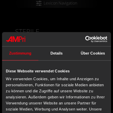
Lexicon Navigation
STERILE
Materials are sterile when they are free of living,
reproducible germs.
Zustimmung
Details
Über Cookies
Diese Webseite verwendet Cookies
AMPRI CONTACT
Wir verwenden Cookies, um Inhalte und Anzeigen zu
personalisieren, Funktionen für soziale Medien anbieten
AMPri Handelsgesellschaft mbH
zu können und die Zugriffe auf unsere Website zu
Benzstraße 16
analysieren. Außerdem geben wir Informationen zu Ihrer
21423 Winsen/Luhe
Verwendung unserer Website an unsere Partner für
Germany
soziale Medien, Werbung und Analysen weiter. Unsere