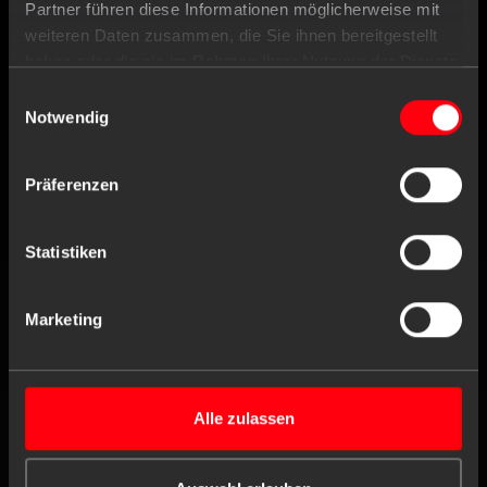
Partner führen diese Informationen möglicherweise mit
Tel
+49 (0) 4171 / 84 80-0
weiteren Daten zusammen, die Sie ihnen bereitgestellt
Fax
+49 (0) 4171 / 84 80-190
haben oder die sie im Rahmen Ihrer Nutzung der Dienste
gesammelt haben.
Einwilligungsauswahl
Notwendig
Working hours
Mo. till Th.
8:00 am - 4:30 pm
Fr.
8:00 am - 4:00 pm
Präferenzen
Statistiken
Contact form
Marketing
FOLLOW US
DISCOVER
Alle zulassen
RESPONSIBILITY
CERTIFICATES