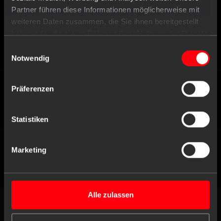
Partner führen diese Informationen möglicherweise mit
weiteren Daten zusammen, die Sie ihnen bereitgestellt
Tel
+49 (0) 4171 / 84 80-0
haben oder die sie im Rahmen Ihrer Nutzung der Dienste
Fax
+49 (0) 4171 / 84 80-190
gesammelt haben.
Einwilligungsauswahl
Notwendig
Working hours
Mo. till Th.
8:00 am - 4:30 pm
Fr.
8:00 am - 4:00 pm
Präferenzen
Statistiken
Contact form
Marketing
FOLLOW US
DISCOVER
Alle zulassen
RESPONSIBILITY