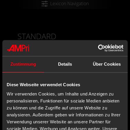
Lexicon Navigation
STANDARD
A standard is a document that specifies
requirements for products, services or
processes.
Zustimmung
Details
Über Cookies
Diese Webseite verwendet Cookies
AMPRI CONTACT
Wir verwenden Cookies, um Inhalte und Anzeigen zu
personalisieren, Funktionen für soziale Medien anbieten
AMPri Handelsgesellschaft mbH
zu können und die Zugriffe auf unsere Website zu
Benzstraße 16
analysieren. Außerdem geben wir Informationen zu Ihrer
21423 Winsen/Luhe
Verwendung unserer Website an unsere Partner für
Germany
soziale Medien, Werbung und Analysen weiter. Unsere