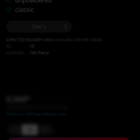
unpowdered
classic
Size: L
EXPECTED DELIVERY CW33
AVAILABLE FOR PRE-ORDER
10
PU
100 Piece
CONTENT:
X,XX€*
Inhalt: XXX Stück (X,XX €* / X Stück)
Prices excl. VAT plus delivery costs
-
+