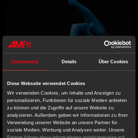
Zustimmung
Details
Über Cookies
Diese Webseite verwendet Cookies
Wir verwenden Cookies, um Inhalte und Anzeigen zu
personalisieren, Funktionen für soziale Medien anbieten
zu können und die Zugriffe auf unsere Website zu
analysieren. Außerdem geben wir Informationen zu Ihrer
Item no. : 01198-XL
Verwendung unserer Website an unsere Partner für
Nitrile gloves, blue, size XL, powderfree,
soziale Medien, Werbung und Analysen weiter. Unsere
blue Eco-Plus
Partner führen diese Informationen möglicherweise mit