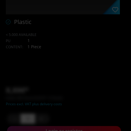
Plastic
< 5.000 AVAILABLE
1
PU
1 Piece
CONTENT:
X,XX€*
Inhalt: XXX Stück (X,XX €* / X Stück)
Prices excl. VAT plus delivery costs
-
+