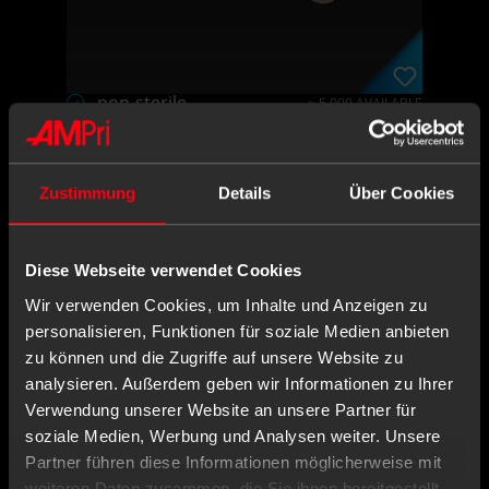
non-sterile
> 5.000 AVAILABLE
50 Bag
PU
Wood
100 Piece
CONTENT:
X,XX€
Zustimmung
Details
Über Cookies
X,XX € * / Stück
Diese Webseite verwendet Cookies
-
+
Wir verwenden Cookies, um Inhalte und Anzeigen zu
Login or register
personalisieren, Funktionen für soziale Medien anbieten
zu können und die Zugriffe auf unsere Website zu
analysieren. Außerdem geben wir Informationen zu Ihrer
Verwendung unserer Website an unsere Partner für
Disposable wooden mouth
soziale Medien, Werbung und Analysen weiter. Unsere
spatula, colour natural, 150
Partner führen diese Informationen möglicherweise mit
weiteren Daten zusammen, die Sie ihnen bereitgestellt