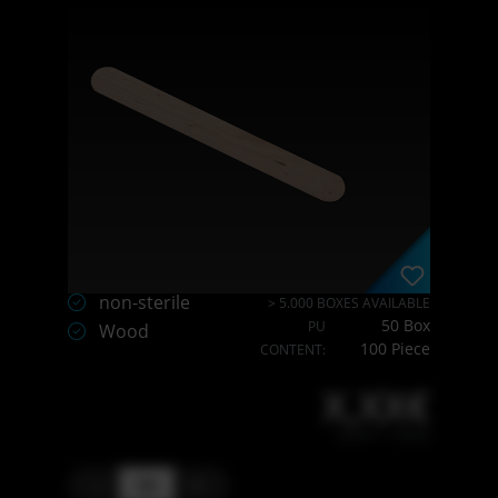
non-sterile
> 5.000 BOXES AVAILABLE
50 Box
PU
Wood
100 Piece
CONTENT:
X,XX€
X,XX € * / Stück
-
+