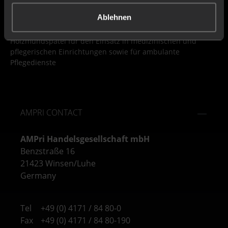
Wooden mouth spatula for use in medical and nursing
facilities and for outpatient care services
Ablehnen
Holzmundspatel für den Einsatz in medizinischen und
pflegerischen Einrichtungen sowie für ambulante
Pflegedienste
AMPRI CONTACT
AMPri Handelsgesellschaft mbH
Benzstraße 16
21423 Winsen/Luhe
Germany
Tel
+49 (0) 4171 / 84 80-0
Fax
+49 (0) 4171 / 84 80-190