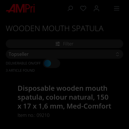
 main content
WOODEN MOUTH SPATULA
Filter
DELIVERABLE ON/OFF
3 ARTICLE FOUND
Disposable wooden mouth
spatula, colour natural, 150
x 17 x 1,6 mm, Med-Comfort
Item no.: 09210