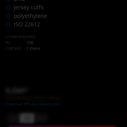
jersey cuffs
polyethylene
ISO 22612
> 5.000 AVAILABLE
100
PU
1 Piece
CONTENT:
X,XX€*
Inhalt: XXX Stück (X,XX €* / X Stück)
Prices excl. VAT plus delivery costs
-
+