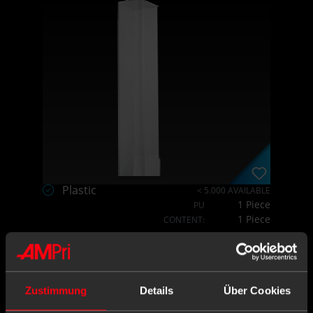
Plastic
< 5.000 AVAILABLE
1 Piece
PU
1 Piece
CONTENT:
X,XX€
X,XX € * / Stück
Zustimmung
Details
Über Cookies
-
+