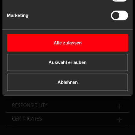
Fax
+49 (0) 4171 / 84 80-190
Marketing
Working hours
Mo. till Th.
8:00 am - 4:30 pm
Fr.
8:00 am - 4:00 pm
Alle zulassen
Contact form
Auswahl erlauben
FOLLOW US
Ablehnen
DISCOVER
RESPONSIBILITY
CERTIFICATES