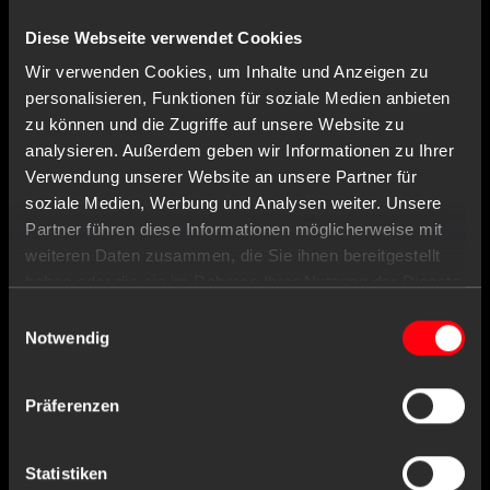
Diese Webseite verwendet Cookies
Wir verwenden Cookies, um Inhalte und Anzeigen zu
personalisieren, Funktionen für soziale Medien anbieten
zu können und die Zugriffe auf unsere Website zu
analysieren. Außerdem geben wir Informationen zu Ihrer
Verwendung unserer Website an unsere Partner für
soziale Medien, Werbung und Analysen weiter. Unsere
Partner führen diese Informationen möglicherweise mit
weiteren Daten zusammen, die Sie ihnen bereitgestellt
haben oder die sie im Rahmen Ihrer Nutzung der Dienste
gesammelt haben.
Einwilligungsauswahl
Notwendig
Item no. : 09590-B
Dental PS disposable toothbrush with
Präferenzen
toothpaste, colour blue, 15 x 2,6 cm, Med-
Comfort
Statistiken