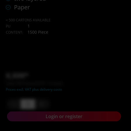
Paper
< 500 CARTONS AVAILABLE
1
PU
1500 Piece
CONTENT:
X,XX€*
Inhalt: XXX Stück (X,XX €* / X Stück)
Prices excl. VAT plus delivery costs
-
+
Login or register